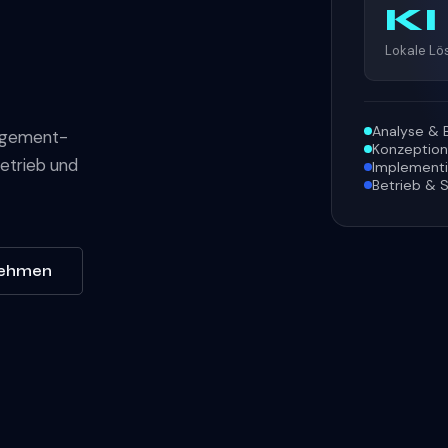
KI
Lokale L
Analyse & 
agement-
Konzeption
Betrieb und
Implement
Betrieb & 
nehmen