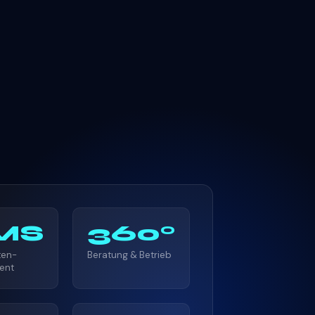
MS
360°
ten-
Beratung & Betrieb
ent