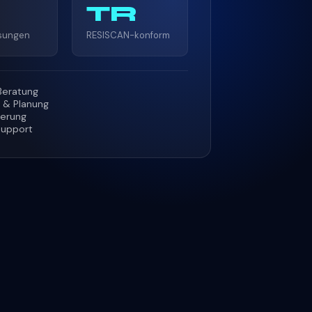
TR
ösungen
RESISCAN-konform
Beratung
 & Planung
ierung
Support