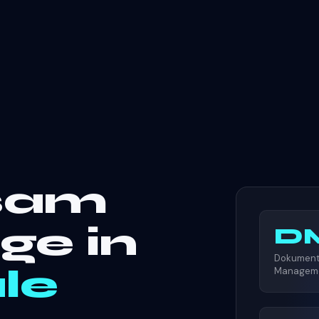
sam
ge in
D
Dokumen
ale
Managem