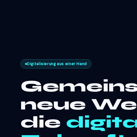
Digitalisierung aus einer Hand
Gemein
neue We
die
digit